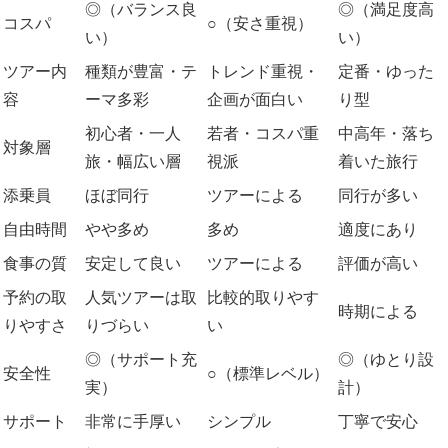
◎（バランス良
◎（満足度高
コスパ
○（安さ重視）
い）
い）
ツアー内
種類が豊富・テ
トレンド重視・
定番・ゆった
容
ーマ多彩
企画が面白い
り型
初心者・一人
若者・コスパ重
中高年・落ち
対象層
旅・幅広い層
視派
着いた旅行
添乗員
ほぼ同行
ツアーによる
同行が多い
自由時間
やや多め
多め
適度にあり
食事の質
安定して良い
ツアーによる
評価が高い
予約の取
人気ツアーは取
比較的取りやす
時期による
りやすさ
りづらい
い
◎（サポート充
◎（ゆとり設
安全性
○（標準レベル）
実）
計）
サポート
非常に手厚い
シンプル
丁寧で安心