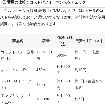
⑤ 費用の比較：コストパフォーマンスをチェック
マウスウォッシュは継続使用する製品なので、
1回あたりのコ
スト
を確認しておくと選びやすくなります。※計算方法や使用
頻度により異なる場合があります。
価格（税
商品名
容量
目安の1回コスト
込）
ゴッソトリノ（定期
120ml（15
約33円（1包換
500円
初回）
包）
算）
約1,500
デントヘルスR
450ml
約10円
円
G・U・M（ペース
約1,000
約8円（歯磨き粉
120g
ト）
円
換算）
モンダミン プレミ
約1,000
1080ml
約5円
アムケア
円