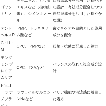
チャエキス、ビワ葉
自然派成分を活用した穏やか
ゴッソ
エキスなど（植物由
な設計、有効成分配合しつつ
トリノ
来）、シメン-5-オー
自然派成分を活用した穏やか
ル
な設計
デント
IPMP、トラネキサ
歯ぐきケアを目的とした薬用
ヘルスR
ム酸など
成分を配合
G・U・
CPC、IPMPなど
殺菌・抗菌に配慮した処方
M
モンダ
ミン プ
バランスの取れた複合成分設
CPC、TXAなど
レミア
計
ムケア
ピュオ
ーラ ナ
ラウロイルサルコシ
バリア機能や清涼感に着目し
ノブラ
ンNaなど
た処方
イト