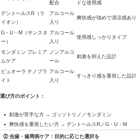
配合
ドな使用感
デントヘルスR（ラ
アルコール
爽快感が強めで清涼感あり
イオン）
入り
G・U・M（サンスタ
アルコール
使用感しっかりタイプ
ー）
入り
モンダミン プレミア
ノンアルコ
刺激を抑えた設計
ムケア
ール
ピュオーラ ナノブラ
アルコール
すっきり感を重視した設計
イト
入り
選び方のポイント：
刺激が苦手な方 → ゴッソトリノ／モンダミン
爽快感を重視したい方 → デントヘルスR／G・U・M
② 虫歯・歯周病ケア：目的に応じた選択を