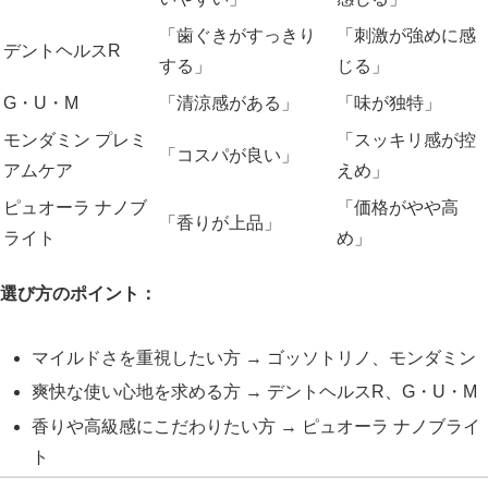
「歯ぐきがすっきり
「刺激が強めに感
デントヘルスR
する」
じる」
G・U・M
「清涼感がある」
「味が独特」
モンダミン プレミ
「スッキリ感が控
「コスパが良い」
アムケア
えめ」
ピュオーラ ナノブ
「価格がやや高
「香りが上品」
ライト
め」
選び方のポイント：
マイルドさを重視したい方 → ゴッソトリノ、モンダミン
爽快な使い心地を求める方 → デントヘルスR、G・U・M
香りや高級感にこだわりたい方 → ピュオーラ ナノブライ
ト