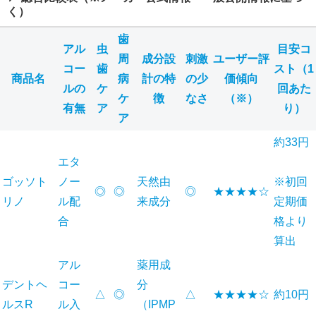
く）
歯
アル
虫
目安コ
周
成分設
刺激
ユーザー評
コー
歯
スト（1
商品名
病
計の特
の少
価傾向
ルの
ケ
回あた
ケ
徴
なさ
（※）
有無
ア
り）
ア
約33円
エタ
ゴッソト
ノー
天然由
※初回
◎
◎
◎
★★★★☆
リノ
ル配
来成分
定期価
合
格より
算出
アル
薬用成
デントヘ
コー
分
△
◎
△
★★★★☆
約10円
ルスR
ル入
（IPMP