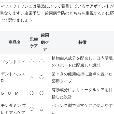
マウスウォッシュは製品によって着目しているケアポイントが
異なります。虫歯予防・歯周病予防のどちらを重視するかに応
じて選びましょう。
歯周
虫歯
商品名
病ケ
特徴
ケア
ア
植物由来成分を配合し、口内環境
ゴッソトリノ
◯
◯
のサポートに配慮した設計
デントヘルス
歯ぐきの健康維持に重点を置いた
△
◯
R
薬用タイプ
有効成分によりトータルケアを目
G・U・M
◯
◯
指した設計
モンダミン プ
バランス型で日常ケアに使いやす
◯
△
レミアムケア
い