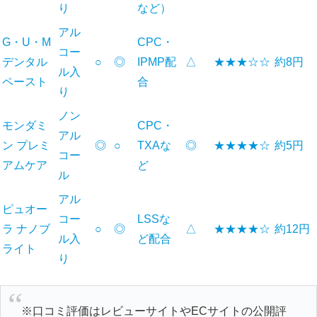
り
など）
アル
G・U・M
CPC・
コー
デンタル
○
◎
IPMP配
△
★★★☆☆
約8円
ル入
ペースト
合
り
ノン
モンダミ
CPC・
アル
ン プレミ
◎
○
TXAな
◎
★★★★☆
約5円
コー
アムケア
ど
ル
アル
ピュオー
コー
LSSな
ラ ナノブ
○
◎
△
★★★★☆
約12円
ル入
ど配合
ライト
り
※口コミ評価はレビューサイトやECサイトの公開評