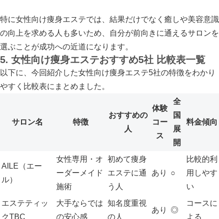
特に女性向け痩身エステでは、結果だけでなく癒しや美容意識
の向上を求める人も多いため、自分が前向きに通えるサロンを
選ぶことが成功への近道になります。
5. 女性向け痩身エステおすすめ5社 比較表一覧
以下に、今回紹介した女性向け痩身エステ5社の特徴をわかり
やすく比較表にまとめました。
全
体験
おすすめの
国
サロン名
特徴
コー
料金傾向
人
展
ス
開
女性専用・オ
初めて痩身
比較的利
AILE（エー
ーダーメイド
エステに通
あり
○
用しやす
ル）
施術
う人
い
エステティッ
大手ならでは
知名度重視
コースに
あり
◎
クTBC
の安心感
の人
よる