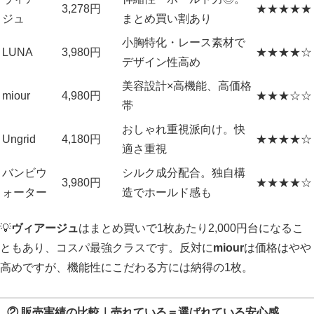
3,278円
★★★★★
ジュ
まとめ買い割あり
小胸特化・レース素材で
LUNA
3,980円
★★★★☆
デザイン性高め
美容設計×高機能、高価格
miour
4,980円
★★★☆☆
帯
おしゃれ重視派向け。快
Ungrid
4,180円
★★★★☆
適さ重視
バンビウ
シルク成分配合。独自構
3,980円
★★★★☆
ォーター
造でホールド感も
💡
ヴィアージュ
はまとめ買いで1枚あたり2,000円台になるこ
ともあり、コスパ最強クラスです。反対に
miour
は価格はやや
高めですが、機能性にこだわる方には納得の1枚。
② 販売実績の比較｜売れている＝選ばれている安心感