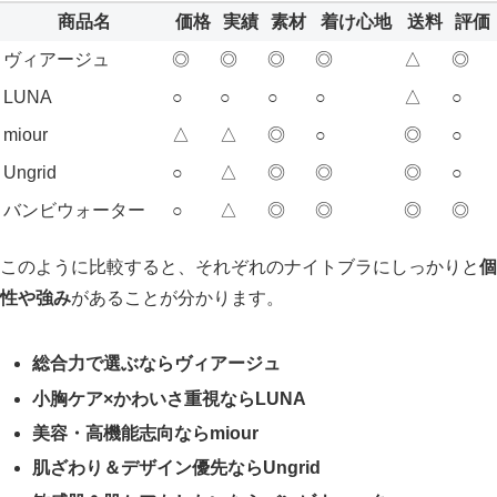
商品名
価格
実績
素材
着け心地
送料
評価
ヴィアージュ
◎
◎
◎
◎
△
◎
LUNA
○
○
○
○
△
○
miour
△
△
◎
○
◎
○
Ungrid
○
△
◎
◎
◎
○
バンビウォーター
○
△
◎
◎
◎
◎
このように比較すると、それぞれのナイトブラにしっかりと
個
性や強み
があることが分かります。
総合力で選ぶならヴィアージュ
小胸ケア×かわいさ重視ならLUNA
美容・高機能志向ならmiour
肌ざわり＆デザイン優先ならUngrid