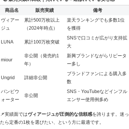
商品名
販売実績
備考
ヴィアー
累計500万枚以上
楽天ランキングでも多数1位
ジュ
（2024年時点）
を獲得
SNSで口コミが広がり支持拡
LUNA
累計100万枚突破
大
非公開（発売約1
新興ブランドながらリピータ
miour
年）
ー多し
ブランドファンによる購入多
Ungrid
詳細非公開
数
バンビウ
SNS・YouTubeなどインフル
非公開
ォーター
エンサー使用例多め
📌実績面では
ヴィアージュが圧倒的な信頼感
を誇ります。迷っ
たら定番の1枚を選びたい、という方に最適です。