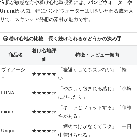
🌸肌が敏感な方や着け心地重視派には、
バンビウォーターや
Ungrid
が人気。特にバンビウォーターは肌をいたわる成分入
りで、スキンケア発想の素材が魅力です。
⑤ 着け心地の比較｜長く続けられるかどうかの決め手
着け心地評
商品名
特徴・レビュー傾向
価
ヴィアージ
「寝返りしてもズレない」「軽
★★★★★
ュ
い」
「やさしく包まれる感じ」「小胸
LUNA
★★★★☆
にぴったり」
「キュッとフィットする」「伸縮
miour
★★★★☆
性がある」
「締めつけがなくてラク」「一日
Ungrid
★★★★☆
中着けられる」