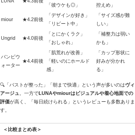
LUNA
★4.3前後
「彼ウケも◎」
控えめ」
「デザインが好き」
「サイズ感が難
miour
★4.2前後
「リピート中」
しい」
「とにかくラク」
「補整力は弱い
Ungrid
★4.0前後
「おしゃれ」
かも」
「肌荒れが改善」
「カップ形状に
バンビウ
★4.4前後
「軽いのにホールド
好みが分かれ
ォーター
感」
る」
🔍「バストが整った」「朝まで快適」という声が多いのは
ヴィ
アージュ
。一方で
LUNAやmiourはビジュアルや着心地面での
評価
が高く、「毎日続けられる」というレビューも多数ありま
す。
＜比較まとめ表＞