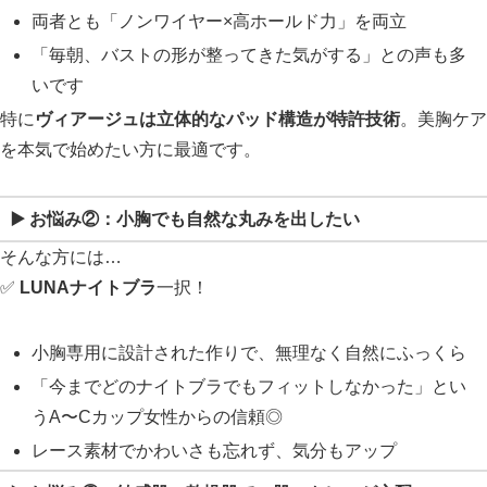
両者とも「ノンワイヤー×高ホールド力」を両立
「毎朝、バストの形が整ってきた気がする」との声も多
いです
特に
ヴィアージュは立体的なパッド構造が特許技術
。美胸ケア
を本気で始めたい方に最適です。
▶️ お悩み②：
小胸でも自然な丸みを出したい
そんな方には…
✅
LUNAナイトブラ
一択！
小胸専用に設計された作りで、無理なく自然にふっくら
「今までどのナイトブラでもフィットしなかった」とい
うA〜Cカップ女性からの信頼◎
レース素材でかわいさも忘れず、気分もアップ