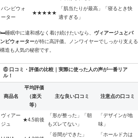
バンビウォ
「肌当たりが最高」「寝るとき快
★★★★★
ーター
適すぎる」
🛏️睡眠中に違和感なく着け続けたいなら、
ヴィアージュとバ
ンビウォーター
が特に高評価。ノンワイヤーでしっかり支える
構造も人気の秘密です。
⑥ 口コミ・評価の比較｜実際に使った人の声が一番リア
ル！
平均評価
商品名
（楽天
主な良い口コミ
注意点の口コミ
等）
ヴィアー
「形が整った」「朝
「デザインが地
★4.5前後
ジュ
もズレてない」
味」
「谷間ができた」
「ホールド力は