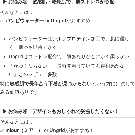
▶️ お悩み③：
敏感肌・乾燥肌で、肌ストレスが心配
そんな方には…
✅
バンビウォーター
or
Ungrid
がおすすめ！
バンビウォーターはシルクプロテイン加工で、肌に優し
く、保湿も期待できる
Ungridはコットン配合で、肌あたりがとにかく柔らかい
「かゆくならない」「長時間着けていても違和感がな
い」とのレビュー多数
特に
敏感肌で長年合う下着が見つからない
という方には試して
みる価値ありです。
▶️ お悩み④：
デザインもおしゃれで妥協したくない！
そんな方には…
✅
miour（ミアー）
or
Ungrid
がおすすめ！