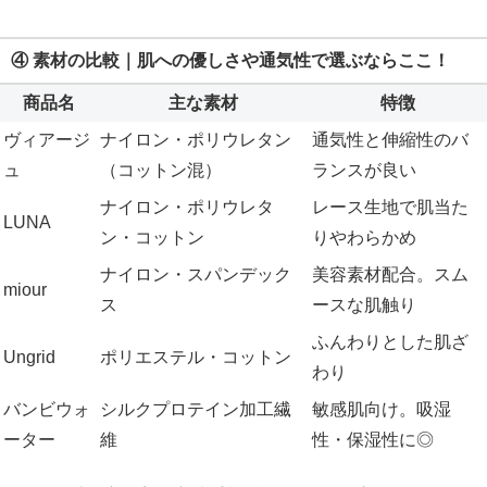
④ 素材の比較｜肌への優しさや通気性で選ぶならここ！
商品名
主な素材
特徴
ヴィアージ
ナイロン・ポリウレタン
通気性と伸縮性のバ
ュ
（コットン混）
ランスが良い
ナイロン・ポリウレタ
レース生地で肌当た
LUNA
ン・コットン
りやわらかめ
ナイロン・スパンデック
美容素材配合。スム
miour
ス
ースな肌触り
ふんわりとした肌ざ
Ungrid
ポリエステル・コットン
わり
バンビウォ
シルクプロテイン加工繊
敏感肌向け。吸湿
ーター
維
性・保湿性に◎