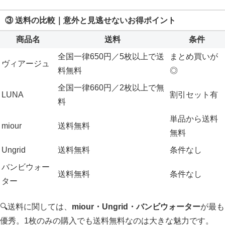
③ 送料の比較｜意外と見逃せないお得ポイント
商品名
送料
条件
全国一律650円／5枚以上で送
まとめ買いが
ヴィアージュ
料無料
◎
全国一律660円／2枚以上で無
LUNA
割引セット有
料
単品から送料
miour
送料無料
無料
Ungrid
送料無料
条件なし
バンビウォー
送料無料
条件なし
ター
🔍送料に関しては、
miour・Ungrid・バンビウォーター
が最も
優秀。1枚のみの購入でも送料無料なのは大きな魅力です。