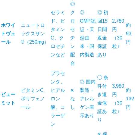
◎
セラミ
ク
◎
◎ 初
ド、ビ
ロ
GMP認
回15
2,780
ホワイ
ニュートロ
約
タミン
セ
証・天
日間
円
トヴェ
ックスサン
93
C、ク
チ
然由
返金
（30
ール
®（250mg）
円
ロセチ
ン
来・国
保証
粒）
ンなど
配
内製造
あり
合
プラセ
◯ 条
ンタ、
◎ 国内
件付
3,980
ビタミンC、
ヒアル
✕
製造・
約
ビュー
き返
円
ポリフェノ
ロン
な
アレル
132
ミット
金保
（30
ール
酸、コ
し
ゲン表
円
証あ
粒）
ラーゲ
示あり
り
ン
✕ 保