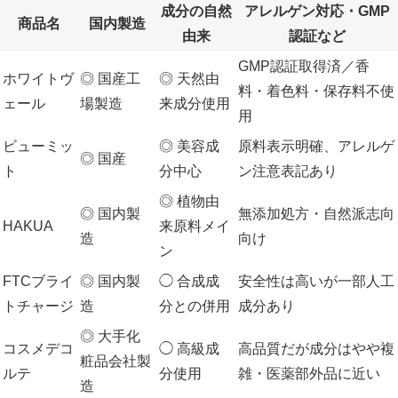
成分の自然
アレルゲン対応・GMP
商品名
国内製造
由来
認証など
GMP認証取得済／香
ホワイトヴ
◎ 国産工
◎ 天然由
料・着色料・保存料不使
ェール
場製造
来成分使用
用
ビューミッ
◎ 美容成
原料表示明確、アレルゲ
◎ 国産
ト
分中心
ン注意表記あり
◎ 植物由
◎ 国内製
無添加処方・自然派志向
HAKUA
来原料メイ
造
向け
ン
FTCブライ
◎ 国内製
◯ 合成成
安全性は高いが一部人工
トチャージ
造
分との併用
成分あり
◎ 大手化
コスメデコ
◯ 高級成
高品質だが成分はやや複
粧品会社製
ルテ
分使用
雑・医薬部外品に近い
造