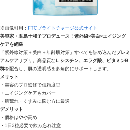
※画像引用：
FTCブライトチャージ公式サイト
美容家・君島十和子プロデュース！紫外線×美白×エイジング
ケアを網羅
「紫外線対策＋美白＋年齢肌対策」すべてを詰め込んだ
プレミ
アムケア
サプリ。高品質な
L-シスチン、エラグ酸、ビタミンB
群
を配合し、肌の透明感を多角的にサポートします。
メリット
・美容のプロ監修で信頼度◎
・エイジングケアもカバー
・肌荒れ・くすみに悩む方に最適
デメリット
・価格はやや高め
・1日3粒必要で飲み忘れ注意