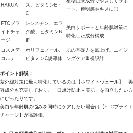
植物由来成分でやさしくサポ
HAKUA
ス、ビタミンE・
ート。透明感やキメに◎
C
FTCブラ
L-シスチン、エラ
美白サポートと年齢肌対策に
イトチャ
グ酸、ビタミンB
特化した成分構成
ージ
群
コスメデ
ポリフェノール、
肌の基礎力を底上げ。エイジ
コルテ
ビタミンC誘導体
ングケア重視設計
ポイント解説：
紫外線対策に最も特化しているのは【ホワイトヴェール】。美
容成分も充実しており、「日焼け防止＋美肌」を両立したい方
にぴったりです。
美白や年齢肌の悩みを同時にケアしたい場合は【FTCブライト
チャージ】が高評価。