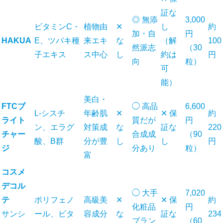
証な
◎ 無添
3,000
ビタミンC・
植物由
✕
し
約
加・自
円
HAKUA
E、ツバキ種
来エキ
な
（解
100
然派志
（30
子エキス
ス中心
し
約は
円
向
粒）
可
能）
美白・
FTCブ
◯ 高品
6,600
L-シスチ
年齢肌
✕
✕ 保
約
ライト
質だが
円
ン、エラグ
対策成
な
証な
220
チャー
合成成
（90
酸、B群
分が豊
し
し
円
ジ
分あり
粒）
富
コスメ
デコル
◯ 大手
7,020
テ
ポリフェノ
高級美
✕
✕ 保
約
化粧品
円
サンシ
ール、ビタ
容成分
な
証な
234
ブラン
（60