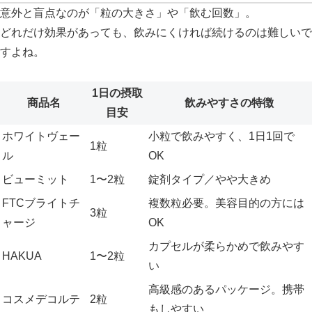
意外と盲点なのが「粒の大きさ」や「飲む回数」。
どれだけ効果があっても、飲みにくければ続けるのは難しいで
すよね。
1日の摂取
商品名
飲みやすさの特徴
目安
ホワイトヴェー
小粒で飲みやすく、1日1回で
1粒
ル
OK
ビューミット
1〜2粒
錠剤タイプ／やや大きめ
FTCブライトチ
複数粒必要。美容目的の方には
3粒
ャージ
OK
カプセルが柔らかめで飲みやす
HAKUA
1〜2粒
い
高級感のあるパッケージ。携帯
コスメデコルテ
2粒
もしやすい