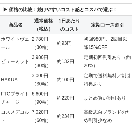
▶ 価格の比較：続けやすいコスト感とコスパで選ぶ！
通常価格
1日あたり
商品名
定期コース割引
（税込）
のコスト
ホワイトヴェ
2,780円
初回980円、2回目以
約93円
ール
（30粒）
降15%OFF
3,980円
定期初回割引あり（約
ビューミット
約132円
（30粒）
20%）
3,000円
定期で送料無料／割引
HAKUA
約100円
（30粒）
特典あり
FTCブライト
6,600円
約220円
まとめ買い割引あり
チャージ
（90粒）
コスメデコル
7,020円
高級志向ブランドのた
約234円
テ
（60粒）
め割引少なめ