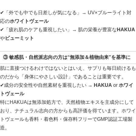
✔「外でも中でも日差しが気になる」→ UV×ブルーライト対
応の
ホワイトヴェール
✔「疲れ肌のケアも重視したい」→ 肌の栄養が豊富な
HAKUA
や
ビューミット
③
敏感肌・自然派志向の方は“無添加＆植物由来”を基準に
肌に直接つけるわけではないとはいえ、サプリも毎日続けるも
のだから「身体にやさしい設計」であることは重要です。
✔成分の安全性や自然素材を重視したい →
HAKUA
or
ホワイ
トヴェール
特にHAKUAは無添加処方で、天然植物エキスを主成分にして
おり、ナチュラル志向の方からも高評価を得ています。ホワイ
トヴェールも香料・着色料・保存料フリーでGMP認証工場製
造。