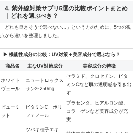
4. 紫外線対策サプリ5選の比較ポイントまとめ
｜どれを選ぶべき？
「どれも良さそうで選べない…」という方のために、5つの視
点から違いを整理しました。
▶ 機能性成分の比較：UV対策＋美容成分で選ぶなら？
商品名
主なUV対策成分
美容成分の特徴
セラミド、クロセチン、ビタ
ホワイト
ニュートロックス
ミンCなど肌の透明感を引き出
ヴェール
サン® 250mg
す
プラセンタ、ヒアルロン酸、
ビューミ
ビタミンC、ポリ
コラーゲンなど美容成分が充
ット
フェノール
実
ツバキ種子エキ