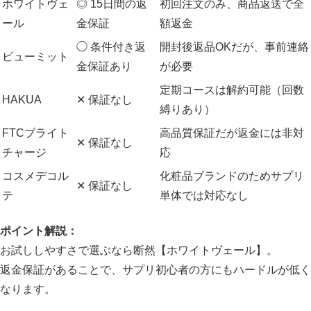
ホワイトヴェ
◎ 15日間の返
初回注文のみ、商品返送で全
ール
金保証
額返金
◯ 条件付き返
開封後返品OKだが、事前連絡
ビューミット
金保証あり
が必要
定期コースは解約可能（回数
HAKUA
✕ 保証なし
縛りあり）
FTCブライト
高品質保証だが返金には非対
✕ 保証なし
チャージ
応
コスメデコル
化粧品ブランドのためサプリ
✕ 保証なし
テ
単体では対応なし
ポイント解説：
お試ししやすさで選ぶなら断然【ホワイトヴェール】。
返金保証があることで、サプリ初心者の方にもハードルが低く
なります。