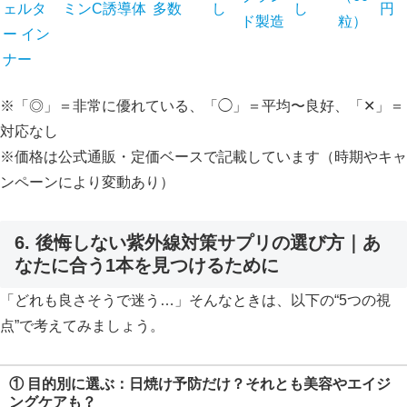
ェルタ
ミンC誘導体
多数
し
し
円
ド製造
粒）
ー イン
ナー
※「◎」＝非常に優れている、「◯」＝平均〜良好、「✕」＝
対応なし
※価格は公式通販・定価ベースで記載しています（時期やキャ
ンペーンにより変動あり）
6. 後悔しない紫外線対策サプリの選び方｜あ
なたに合う1本を見つけるために
「どれも良さそうで迷う…」そんなときは、以下の“5つの視
点”で考えてみましょう。
①
目的別に選ぶ：日焼け予防だけ？それとも美容やエイジ
ングケアも？