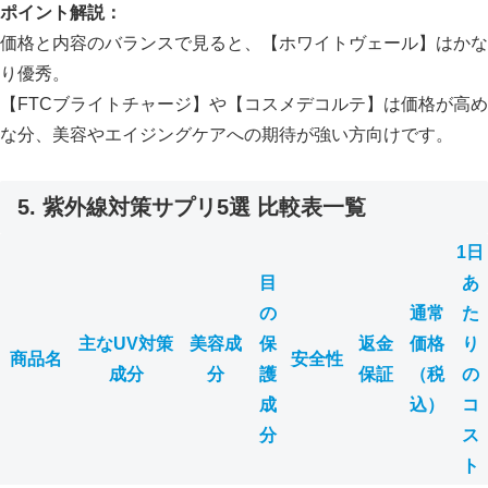
ポイント解説：
価格と内容のバランスで見ると、【ホワイトヴェール】はかな
り優秀。
【FTCブライトチャージ】や【コスメデコルテ】は価格が高め
な分、美容やエイジングケアへの期待が強い方向けです。
5. 紫外線対策サプリ5選 比較表一覧
1日
目
あ
の
通常
た
主なUV対策
美容成
保
返金
価格
り
商品名
安全性
成分
分
護
保証
（税
の
成
込）
コ
分
ス
ト