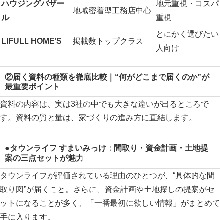
ハウジングバザー
地元重視・コスパ
地域密着型工務店中心
ル
重視
とにかく選びたい
LIFULL HOME’S
掲載数トップクラス
人向け
②届く資料の種類を徹底比較｜“何がどこまで届くのか”が
最重要ポイント
資料の内容は、実は3社の中でも大きな違いが出るところで
す。資料の質と量は、家づくりの進み方に直結します。
●タウンライフ すまいみっけ：間取り・資金計画・土地提
案の三点セットが魅力
タウンライフが評価されている理由のひとつが、“具体的な間
取り図”が届くこと。さらに、資金計画や土地探しの提案がセ
ットになることが多く、「一番最初に欲しい情報」がまとめて
手に入ります。