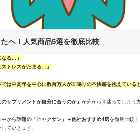
なたへ！人気商品5選を徹底比較
になる…」
とストレスがたまる…」
本では中高年を中心に数百万人が耳鳴りの不快感を抱えている
どのサプリメントが自分に合うのか」
が分からず迷ってしまう
の中から
話題の「ヒャクサン」＋他社おすすめ4選
を徹底比較！
介していきます。